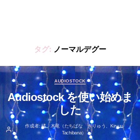
タグ:
ノーマルデグー
カ
AUDIOSTOCK
テ
Audiostock を使い始めま
ゴ
リ
した
ー
作成者:
橘 木竜（たちばな きりゅう、Kiryuu
投
Tachibana）
稿