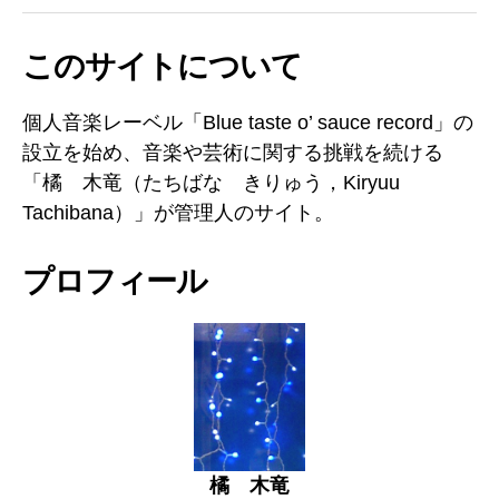
Japan
チ
ャ
このサイトについて
ン
ネ
ル
個人音楽レーベル「Blue taste o’ sauce record」の
設立を始め、音楽や芸術に関する挑戦を続ける
「橘 木竜（たちばな きりゅう，Kiryuu
Tachibana）」が管理人のサイト。
プロフィール
橘 木竜