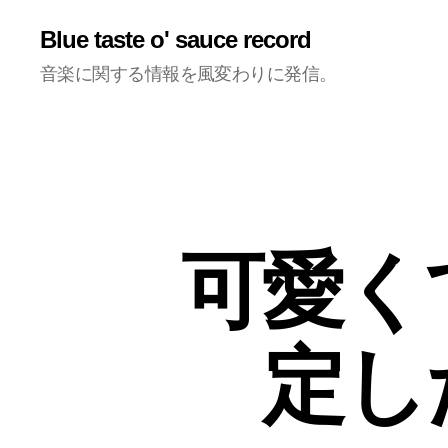
Blue taste o' sauce record
音楽に関する情報を風変わりに発信。
可愛く
定し