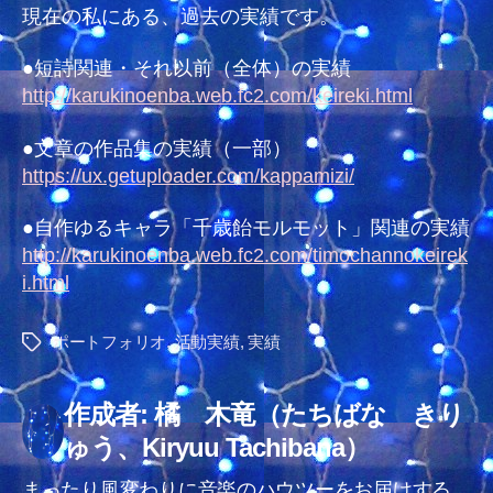
（2020/9/6
現在の私にある、過去の実績です。
時
点）
●短詩関連・それ以前（全体）の実績
へ
http://karukinoenba.web.fc2.com/keireki.html
の
●文章の作品集の実績（一部）
https://ux.getuploader.com/kappamizi/
●自作ゆるキャラ「千歳飴モルモット」関連の実績
http://karukinoenba.web.fc2.com/timochannokeirek
i.html
ポートフォリオ
,
活動実績
,
実績
タ
グ
作成者: 橘 木竜（たちばな きり
ゅう、Kiryuu Tachibana）
まったり風変わりに音楽のハウツーをお届けする、