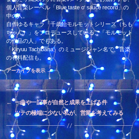
個人音楽レーベル「Blue taste o' sauce record」の
中の人。
自作ゆるキャラ「千歳飴モルモットシリーズ（ちも
ちゃん）」をプロデュースしている、「モルモット
の作品の人」でもある。
「Kiryuu Tachibana」のミュージシャン名で、音楽
の有料配信も。
アーカイブを表示
→
←
一曲や一記事が自然と成果を上げる件
→
ツテの極端に少ない私が、営業を考えてみる