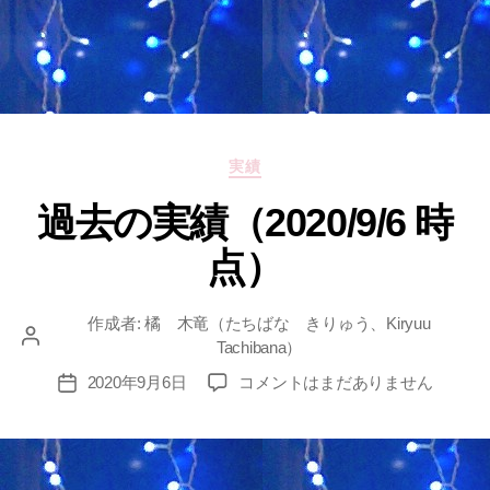
カ
実績
テ
過去の実績（2020/9/6 時
ゴ
リ
点）
ー
作成者:
橘 木竜（たちばな きりゅう、Kiryuu
投
Tachibana）
稿
過
2020年9月6日
コメントはまだありません
投
者
去
稿
の
日
実
績