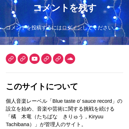
コメントを残す
コメントを投稿するには
ログイン
してください。
TuneCore
iTunes
YouTube
DLsite
Audiostock
SoundCloud
Japan
チ
ャ
このサイトについて
ン
ネ
ル
個人音楽レーベル「Blue taste o’ sauce record」の
設立を始め、音楽や芸術に関する挑戦を続ける
「橘 木竜（たちばな きりゅう，Kiryuu
Tachibana）」が管理人のサイト。