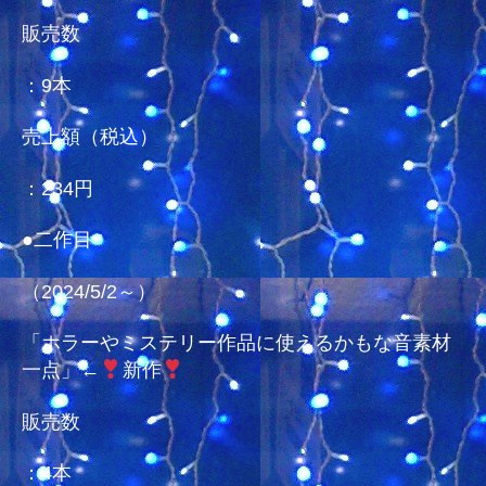
み
販売数
る
1（2024/5/4
：9本
時
点）
売上額（税込）
へ
の
：234円
●二作目
（2024/5/2～）
「ホラーやミステリー作品に使えるかもな音素材
一点」←
新作
販売数
：4本