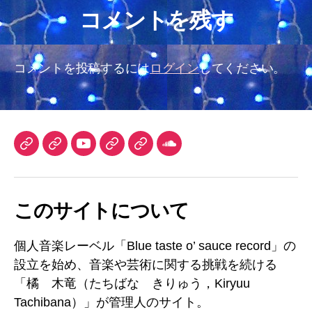
コメントを残す
コメントを投稿するには
ログイン
してください。
TuneCore
iTunes
YouTube
DLsite
Audiostock
SoundCloud
Japan
チ
ャ
このサイトについて
ン
ネ
ル
個人音楽レーベル「Blue taste o’ sauce record」の
設立を始め、音楽や芸術に関する挑戦を続ける
「橘 木竜（たちばな きりゅう，Kiryuu
Tachibana）」が管理人のサイト。