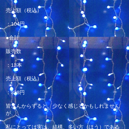
売上額（税込）
：104円
●合計
販売数
：13本
売上額（税込）
：338円
皆さんからすると、少なく感じるかもしれません
が、
私にとっては実は、結構、多い方（ほう）である