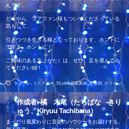
んです。
どうやら、コアファン様もついてくださっている
気もして、
引きつづき生きる糧となっております、ホントに
ですよ、ホントに！
ご興味のある方（かた）は、ぜひ、足を運んでみ
てくださいね！
ヤンデレ
,
ミステリー
,
DLsite
,
音楽素材
,
音素材
,
ホラー
タ
グ
作成者: 橘 木竜（たちばな きり
ゅう、Kiryuu Tachibana）
まったり風変わりに音楽のハウツーをお届けする、