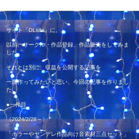
に
稿
作
日
品
登
録・
サイト「DLsite」に、
販
売
以前、サークル・作品登録、作品販売をしてみま
を
した。
し
て
それとは別に、収益を公開する記事を
み
た
一度作ってみたいと思い、今回の記事を作りまし
か
た。
ら、
収
益
●一作目
を
公
（2024/2/28～）
開
し
「ホラーやヤンデレ作品向け音素材三点セット」
て