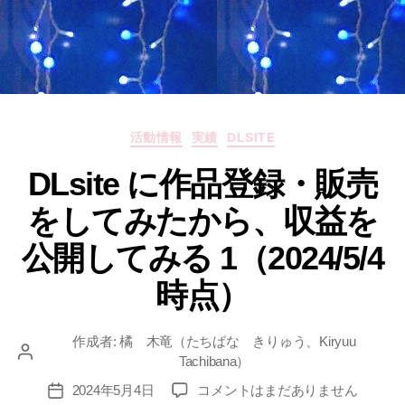
カ
活動情報
実績
DLSITE
テ
DLsite に作品登録・販売
ゴ
リ
をしてみたから、収益を
ー
公開してみる 1（2024/5/4
時点）
作成者:
橘 木竜（たちばな きりゅう、Kiryuu
投
Tachibana）
稿
DLsite
2024年5月4日
コメントはまだありません
投
者