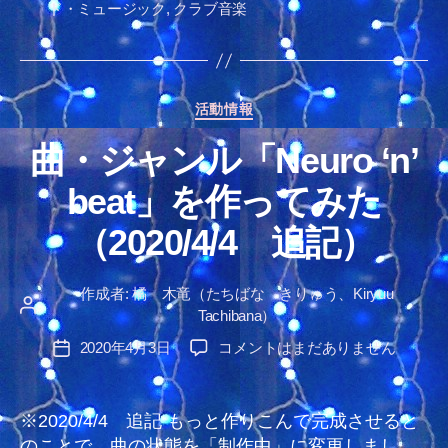
み
ド・ミュージック
,
クラブ音楽
グ
た
へ
の
カ
活動情報
テ
曲・ジャンル「Neuro ‘n’
ゴ
リ
beat」を作ってみた
ー
（2020/4/4 追記）
作成者:
橘 木竜（たちばな きりゅう、Kiryuu
投
Tachibana）
稿
曲・
2020年4月3日
コメントはまだありません
投
者
ジ
稿
ャ
日
ン
※2020/4/4 追記 もっと作りこんで完成させると
ル
のことで、曲の状態を「制作中」に変更しまし