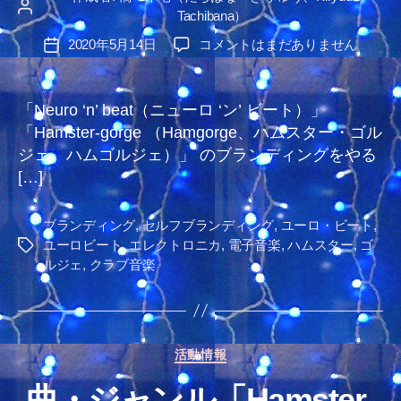
投
Tachibana）
稿
Hamster-
2020年5月14日
コメントはまだありません
投
者
gorge
稿
→
日
Neuro
「Neuro ‘n’ beat（ニューロ ‘ン’ ビート）」
‘n’
「Hamster-gorge （Hamgorge、ハムスター・ゴル
beat
ジェ、ハムゴルジェ）」 のブランディングをやる
と
[…]
仮
定
し
ブランディング
,
セルフブランディング
,
ユーロ・ビート
,
た
ユーロビート
,
エレクトロニカ
,
電子音楽
,
ハムスター
,
ゴ
タ
ブ
ルジェ
,
クラブ音楽
グ
ラ
ン
デ
ィ
カ
活動情報
ン
テ
グ
曲・ジャンル「Hamster-
ゴ
へ