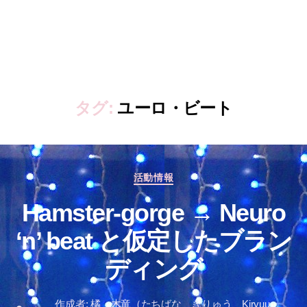
タグ:
ユーロ・ビート
カ
活動情報
テ
Hamster-gorge → Neuro
ゴ
リ
‘n’ beat と仮定したブラン
ー
ディング
作成者:
橘 木竜（たちばな きりゅう、Kiryuu