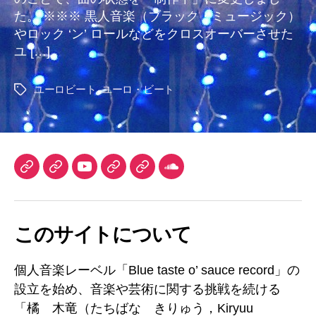
「Neuro
た。 ※※※ 黒人音楽（ブラック・ミュージック）
‘n’
やロック ‘ン’ ロールなどをクロスオーバーさせた
beat」
ユ […]
を
作
っ
ユーロビート
,
ユーロ・ビート
タ
て
グ
み
た
（2020/4/4
追
TuneCore
iTunes
YouTube
DLsite
Audiostock
SoundCloud
記）
へ
Japan
チ
の
ャ
このサイトについて
ン
ネ
ル
個人音楽レーベル「Blue taste o’ sauce record」の
設立を始め、音楽や芸術に関する挑戦を続ける
「橘 木竜（たちばな きりゅう，Kiryuu