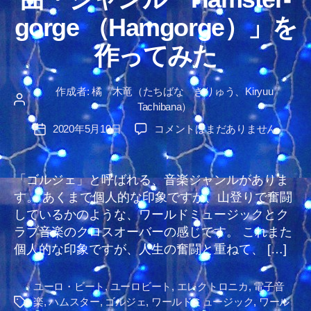
リ
の
gorge （Hamgorge）」を
ー
作ってみた
作成者:
橘 木竜（たちばな きりゅう、Kiryuu
投
Tachibana）
稿
曲・
2020年5月10日
コメントはまだありません
投
者
ジ
稿
ャ
日
ン
「ゴルジェ」と呼ばれる、音楽ジャンルがありま
ル
す。 あくまで個人的な印象ですが、山登りで奮闘
「Hamster-
しているかのような、ワールドミュージックとク
gorge
ラブ音楽のクロスオーバーの感じです。 これまた
（Hamgorge）」
個人的な印象ですが、人生の奮闘と重ねて、 […]
を
作
っ
ユーロ・ビート
,
ユーロビート
,
エレクトロニカ
,
電子音
て
楽
,
ハムスター
,
ゴルジェ
,
ワールドミュージック
,
ワール
タ