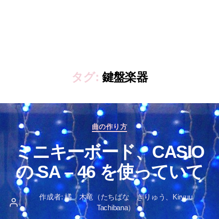
タグ:
鍵盤楽器
カ
曲の作り方
テ
ミニキーボード、CASIO
ゴ
リ
の SA – 46 を使っていて
ー
作成者:
橘 木竜（たちばな きりゅう、Kiryuu
投
Tachibana）
稿