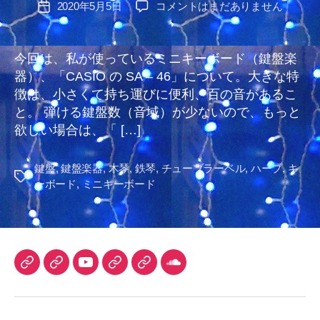
ミ
2020年5月5日
コメントはまだありません
投
者
ニ
稿
キ
日
ー
今回は、私が使っているミニキーボード（鍵盤楽
ボ
器）、「CASIO の SA – 46」について。大きな特
ー
徴は、小さくて持ち運びに便利、百の音があるこ
ド、
と。 弾ける鍵盤数（音域）が少ないので、もっと
CASIO
欲しい場合は、「 […]
の
SA
–
鍵盤
,
鍵盤楽器
,
木琴
,
鉄琴
,
チューブラーベル
,
ハープ
,
キ
タ
46
ーボード
,
ミニキーボード
グ
を
使
っ
て
い
TuneCore
iTunes
YouTube
DLsite
Audiostock
SoundCloud
て
へ
Japan
チ
の
ャ