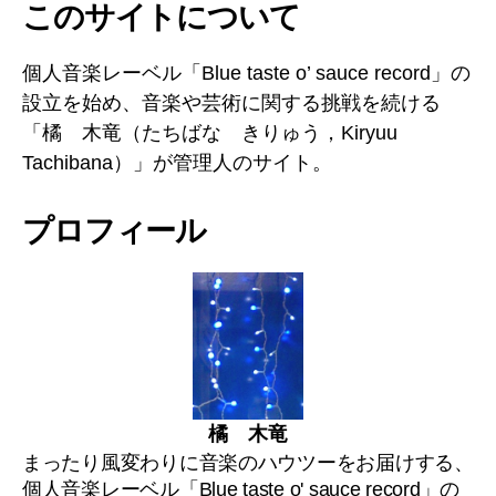
このサイトについて
ン
ネ
ル
個人音楽レーベル「Blue taste o’ sauce record」の
設立を始め、音楽や芸術に関する挑戦を続ける
「橘 木竜（たちばな きりゅう，Kiryuu
Tachibana）」が管理人のサイト。
プロフィール
橘 木竜
まったり風変わりに音楽のハウツーをお届けする、
個人音楽レーベル「Blue taste o' sauce record」の