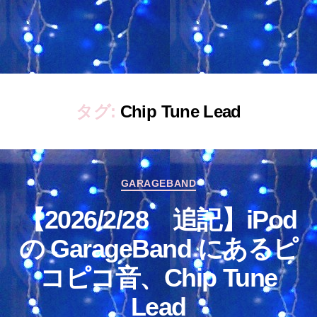
タグ:
Chip Tune Lead
カ
GARAGEBAND
テ
【2026/2/28 追記】iPod
ゴ
リ
の GarageBand にあるピ
ー
コピコ音、Chip Tune
Lead