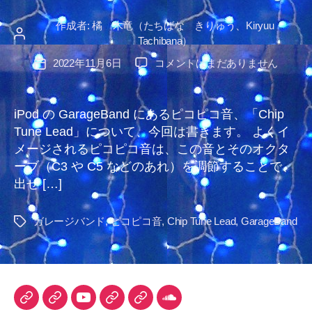
作成者:
橘 木竜（たちばな きりゅう、Kiryuu
投
Tachibana）
稿
【2026/2/28
2022年11月6日
コメントはまだありません
投
者
追
稿
記】
日
iPod
iPod の GarageBand にあるピコピコ音、「Chip
の
Tune Lead」について、今回は書きます。 よくイ
GarageBand
メージされるピコピコ音は、この音とそのオクタ
に
ーブ（C3 や C5 などのあれ）を調節することで、
あ
出せ […]
る
ピ
コ
ガレージバンド
,
ピコピコ音
,
Chip Tune Lead
,
GarageBand
タ
ピ
グ
コ
音、
Chip
Tune
TuneCore
iTunes
YouTube
DLsite
Audiostock
SoundCloud
Lead