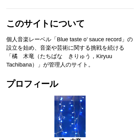
へ
Japan
チ
の
ャ
このサイトについて
ン
ネ
ル
個人音楽レーベル「Blue taste o’ sauce record」の
設立を始め、音楽や芸術に関する挑戦を続ける
「橘 木竜（たちばな きりゅう，Kiryuu
Tachibana）」が管理人のサイト。
プロフィール