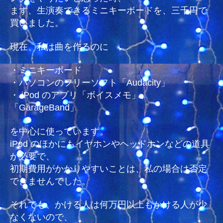
まず、生演奏できるミニキーボードを、三千円で
買いました。
現在、私は曲を作るのに
・ミニキーボード
・パソコンのフリーソフト「Audacity」
・ iPod のアプリ「ボイスメモ」、
「GarageBand」
を中心に使っています。
iPod のほかにもイヤホンやヘッドホンなどの道具
が必要で、
初期費用がかかりやすいことは、私の場合は否定
できませんでした。
それでも、かける人は何万円以上もかける人が少
なくないので、