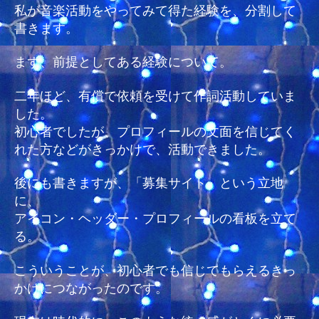
ら
私が音楽活動をやってみて得た経験を、分割して
れ
書きます。
た
経
まず、前提としてある経験について。
験
と
二年ほど、有償で依頼を受けて作詞活動していま
安
した。
め
初心者でしたが、プロフィールの文面を信じてく
の
れた方などがきっかけで、活動できました。
準
備
へ
後にも書きますが、「募集サイト」という立地
の
に、
アイコン・ヘッダー・プロフィールの看板を立て
る。
こういうことが、初心者でも信じてもらえるきっ
かけにつながったのです。