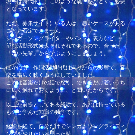
現在は時代的に、このような統一感がとくに必要
となっています。
ただ、募集サイトにいる人は、悪いケースがある
ことも否定できません。
シンガーソングライターやバンド、裏方など、
望む活動形式は人それぞれであるので、合った
「いい先輩」から学ぶようにしましょう。
ほかにも、作詞活動時代は周りからの影響で、音
楽を幅広く聴くようにしていました。
これは音楽だけの話でなく、できるだけ若いうち
に広く触れておくように、と聞いたからです。
以上が前提としてある経験で、あとは持っている
ものと学んだ知識の独学です。
経験を経て、自分だけでシンガーソングライティ
ングをやりたいと思った時、