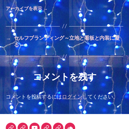
アーカイブを表示
→
→
セルフブランディング～立地と看板と内装に凝
る～
コメントを残す
コメントを投稿するには
ログイン
してください。