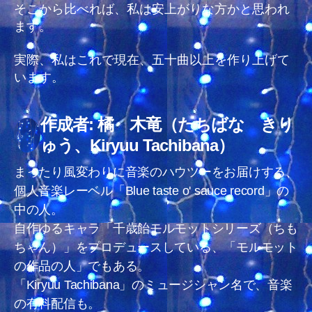
そこから比べれば、私は安上がりな方かと思われ
ます。
実際、私はこれで現在、五十曲以上を作り上げて
います。
作成者: 橘 木竜（たちばな きり
ゅう、Kiryuu Tachibana）
まったり風変わりに音楽のハウツーをお届けする、
個人音楽レーベル「Blue taste o' sauce record」の
中の人。
自作ゆるキャラ「千歳飴モルモットシリーズ（ちも
ちゃん）」をプロデュースしている、「モルモット
の作品の人」でもある。
「Kiryuu Tachibana」のミュージシャン名で、音楽
の有料配信も。