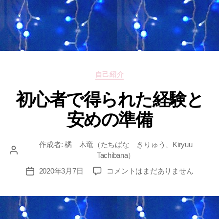
カ
自己紹介
テ
初心者で得られた経験と
ゴ
リ
安めの準備
ー
作成者:
橘 木竜（たちばな きりゅう、Kiryuu
投
Tachibana）
稿
初
2020年3月7日
コメントはまだありません
投
者
心
稿
者
日
で
得