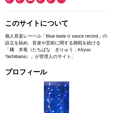
TuneCore
iTunes
YouTube
DLsite
Audiostock
SoundCloud
Japan
チ
ャ
このサイトについて
ン
ネ
ル
個人音楽レーベル「Blue taste o’ sauce record」の
設立を始め、音楽や芸術に関する挑戦を続ける
「橘 木竜（たちばな きりゅう，Kiryuu
Tachibana）」が管理人のサイト。
プロフィール