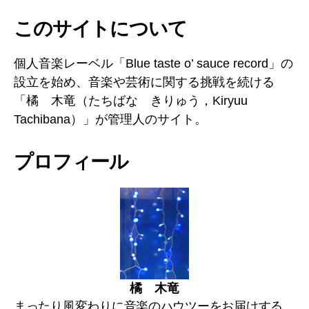
ャ
このサイトについて
ン
ネ
ル
個人音楽レーベル「Blue taste o’ sauce record」の
設立を始め、音楽や芸術に関する挑戦を続ける
「橘 木竜（たちばな きりゅう，Kiryuu
Tachibana）」が管理人のサイト。
プロフィール
橘 木竜
まったり風変わりに音楽のハウツーをお届けする、