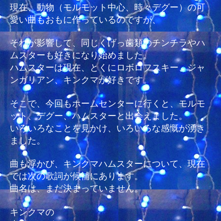
げ
現在、動物（モルモット中心、時々デグー）の可
っ
愛い曲もおもに作っているのですが、
歯
類
それが影響して、同じくげっ歯類のチンチラやハ
好
ムスターも好きになり始めました。
き
ハムスターは現在、とくにロボロフスキー、ジャ
と
ンガリアン、キンクマが好きです。
関
連
そこで、今回もホームセンターに行くと、モルモ
の
曲
ット、デグー、ハムスターと出会えました。
へ
いろいろなことを見かけ、いろいろな感慨が湧き
の
ました。
曲も浮かび、キンクマハムスターについて、現在
では次の歌詞が候補にあります。
曲名は、まだ決まっていません。
キンクマの