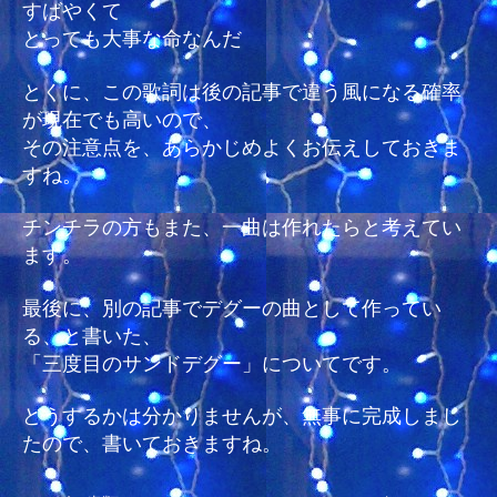
すばやくて
とっても大事な命なんだ
とくに、この歌詞は後の記事で違う風になる確率
が現在でも高いので、
その注意点を、あらかじめよくお伝えしておきま
すね。
チンチラの方もまた、一曲は作れたらと考えてい
ます。
最後に、別の記事でデグーの曲として作ってい
る、と書いた、
「三度目のサンドデグー」についてです。
どうするかは分かりませんが、無事に完成しまし
たので、書いておきますね。