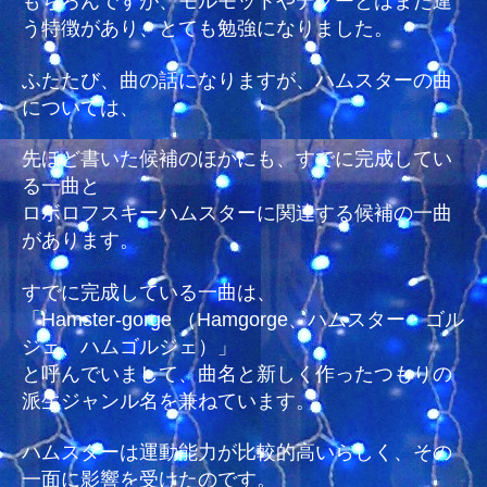
もちろんですが、モルモットやデグーとはまた違
う特徴があり、とても勉強になりました。
ふたたび、曲の話になりますが、ハムスターの曲
については、
先ほど書いた候補のほかにも、すでに完成してい
る一曲と
ロボロフスキーハムスターに関連する候補の一曲
があります。
すでに完成している一曲は、
「Hamster-gorge （Hamgorge、ハムスター・ゴル
ジェ、ハムゴルジェ）」
と呼んでいまして、曲名と新しく作ったつもりの
派生ジャンル名を兼ねています。
ハムスターは運動能力が比較的高いらしく、その
一面に影響を受けたのです。