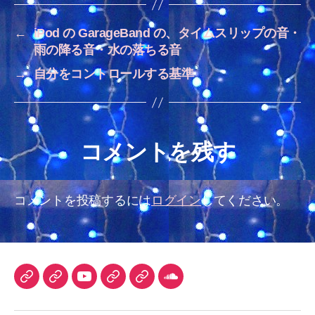
←
iPod の GarageBand の、タイムスリップの音・
雨の降る音・水の落ちる音
→
自分をコントロールする基準
コメントを残す
コメントを投稿するには
ログイン
してください。
TuneCore
iTunes
YouTube
DLsite
Audiostock
SoundCloud
Japan
チ