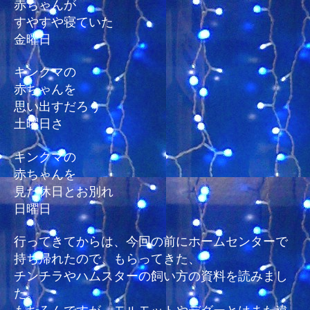
赤ちゃんが
すやすや寝ていた
金曜日
キンクマの
赤ちゃんを
思い出すだろう
土曜日さ
キンクマの
赤ちゃんを
見た休日とお別れ
日曜日
行ってきてからは、今回の前にホームセンターで
持ち帰れたので、もらってきた、
チンチラやハムスターの飼い方の資料を読みまし
た。