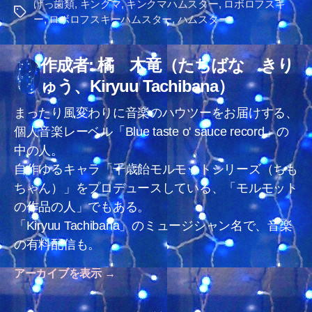
げっ歯類
,
キンクマ
,
キンクマハムスター
,
ロボロフスキ
タ
ー
,
ロボロフスキーハムスター
,
ハムスター
グ
作成者: 橘 木竜（たちばな きり
ゅう、Kiryuu Tachibana）
まったり風変わりに音楽のハウツーをお届けする、
個人音楽レーベル「Blue taste o' sauce record」の
中の人。
自作ゆるキャラ「千歳飴モルモットシリーズ（ちも
ちゃん）」をプロデュースしている、「モルモット
の作品の人」でもある。
「Kiryuu Tachibana」のミュージシャン名で、音楽
の有料配信も。
アーカイブを表示
→