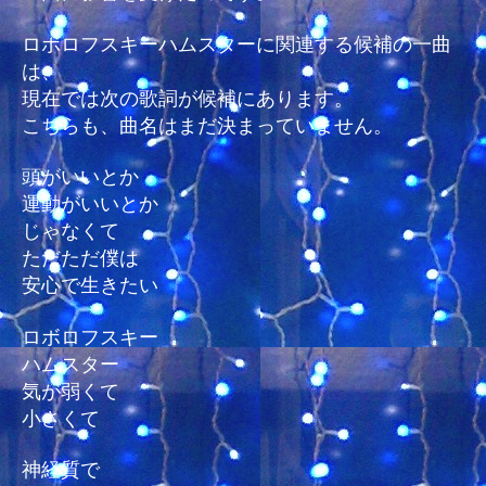
ロボロフスキーハムスターに関連する候補の一曲
は、
現在では次の歌詞が候補にあります。
こちらも、曲名はまだ決まっていません。
頭がいいとか
運動がいいとか
じゃなくて
ただただ僕は
安心で生きたい
ロボロフスキー
ハムスター
気が弱くて
小さくて
神経質で