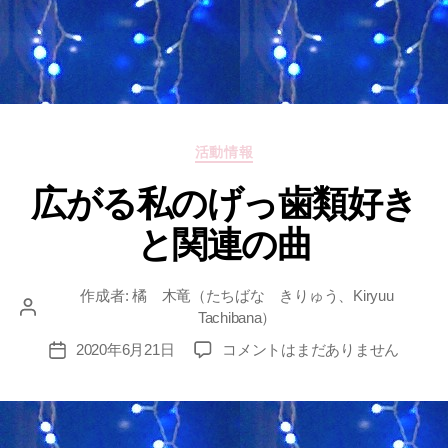
カ
活動情報
テ
広がる私のげっ歯類好き
ゴ
リ
と関連の曲
ー
作成者:
橘 木竜（たちばな きりゅう、Kiryuu
投
Tachibana）
稿
広
2020年6月21日
コメントはまだありません
投
者
が
稿
る
日
私
の