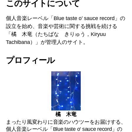
このサイトについて
ン
ネ
ル
個人音楽レーベル「Blue taste o’ sauce record」の
設立を始め、音楽や芸術に関する挑戦を続ける
「橘 木竜（たちばな きりゅう，Kiryuu
Tachibana）」が管理人のサイト。
プロフィール
橘 木竜
まったり風変わりに音楽のハウツーをお届けする、
個人音楽レーベル「Blue taste o' sauce record」の