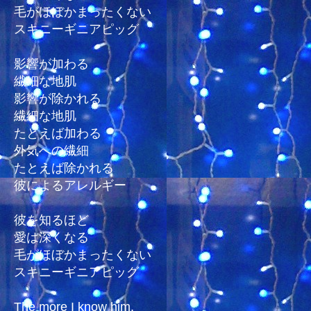
毛がほぼかまったくない
スキニーギニアピッグ
影響が加わる
繊細な地肌
影響が除かれる
繊細な地肌
たとえば加わる
外気への繊細
たとえば除かれる
彼によるアレルギー
彼を知るほど
愛は深くなる
毛がほぼかまったくない
スキニーギニアピッグ
The more I know him,