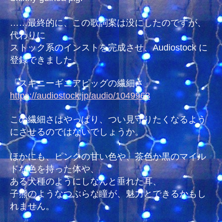
……最終的に、この歌詞案は没にしたのですが、
代わりに
ストック系のインストを完成させ、Audiostock に
登録できました。
「スキニーギニアピッグの繊細さ」
https://audiostock.jp/audio/1049963
この繊細さはやっぱり、つい見守りたくなるよう
にさせるのではないでしょうか。
ほかにも、ピンクの甘い色や、茶色か黒のマイル
ドな色を持った体や、
ある犬種のようにしなんと垂れた耳、
子熊のようなつぶらな瞳が、魅力とできるかもし
れません。