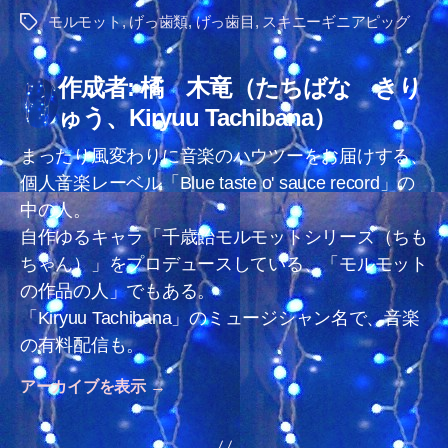
モルモット
,
げっ歯類
,
げっ歯目
,
スキニーギニアピッグ
タ
グ
作成者: 橘 木竜（たちばな きり
ゅう、Kiryuu Tachibana）
まったり風変わりに音楽のハウツーをお届けする、
個人音楽レーベル「Blue taste o' sauce record」の
中の人。
自作ゆるキャラ「千歳飴モルモットシリーズ（ちも
ちゃん）」をプロデュースしている、「モルモット
の作品の人」でもある。
「Kiryuu Tachibana」のミュージシャン名で、音楽
の有料配信も。
アーカイブを表示
→