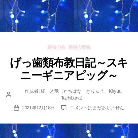
カ
動物の曲
動物の情報
テ
げっ歯類布教日記～スキ
ゴ
リ
ニーギニアピッグ～
ー
作成者:
橘 木竜（たちばな きりゅう、Kiryuu
投
Tachibana）
稿
げ
2021年12月18日
コメントはまだありません
投
者
っ
稿
歯
日
類
布