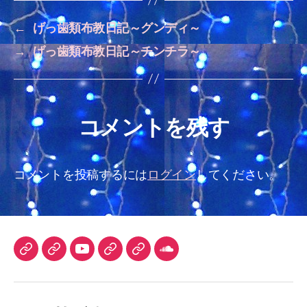
←
げっ歯類布教日記～グンディ～
→
げっ歯類布教日記～チンチラ～
コメントを残す
コメントを投稿するには
ログイン
してください。
TuneCore
iTunes
YouTube
DLsite
Audiostock
SoundCloud
Japan
チ
ャ