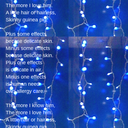
The more I love him.
A little hair or hairless,
Skinny guinea pig.
Plus some effects
becase delicate skin.
Minus some effects
becase delicate skin.
Plus one effects
is delicate in air.
Minus one effects
is human need
own allergy care.
The more I know him,
The more I love him.
A little hair or hairless,
Skinny guinea pig.