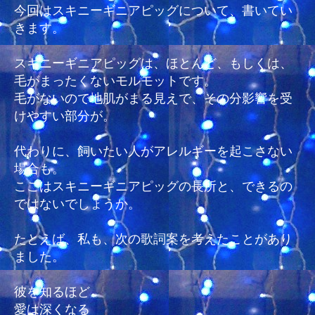
教
今回はスキニーギニアピッグについて、書いてい
日
きます。
記
～
スキニーギニアピッグは、ほとんど、もしくは、
ス
毛がまったくないモルモットです。
キ
毛がないので地肌がまる見えで、その分影響を受
ニ
けやすい部分が。
ー
ギ
ニ
代わりに、飼いたい人がアレルギーを起こさない
ア
場合も。
ピ
ここはスキニーギニアピッグの長所と、できるの
ッ
ではないでしょうか。
グ
～
たとえば、私も、次の歌詞案を考えたことがあり
へ
の
ました。
彼を知るほど
愛は深くなる