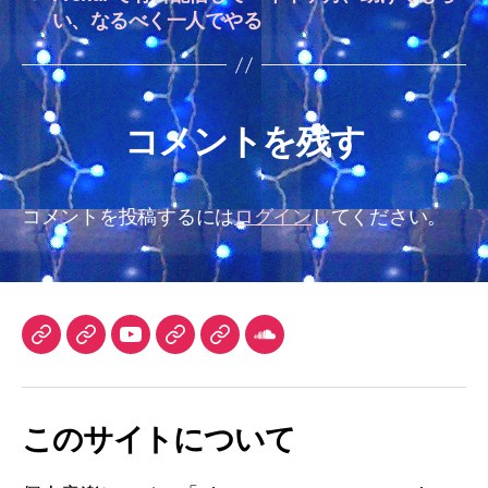
い、なるべく一人でやる
コメントを残す
コメントを投稿するには
ログイン
してください。
TuneCore
iTunes
YouTube
DLsite
Audiostock
SoundCloud
Japan
チ
ャ
このサイトについて
ン
ネ