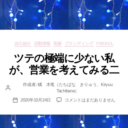
カ
自己紹介
活動情報
実績
ブランディング
FREKUL
テ
ツテの極端に少ない私
ゴ
リ
が、営業を考えてみる二
ー
作成者:
橘 木竜（たちばな きりゅう、Kiryuu
投
Tachibana）
稿
ツ
2020年10月24日
コメントはまだありません
投
者
テ
稿
の
日
極
端