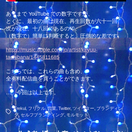
あくまで YouTube での数字ですが、
とくに、最初の曲は現在、再生回数が六十一回。
次が現在、十八回であるので、
（数字で）簡単に判断すると、圧倒的な差です。
https://music.apple.com/jp/artist/kiryuu-
tachibana/1445811685
こちらでは、これらの曲も含め、
全有料配信曲を買うことができます。
……今回は以上です。
Frekul
,
フリクル
,
営業
,
Twitter
,
ツイッター
,
ブランディン
タ
グ
,
セルフブランディング
,
モルモット
グ