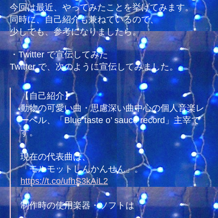
に
今回は最近、やってみたことを挙げてみます。
少
同時に、自己紹介も兼ねているので、
な
少しでも、参考になりましたら。
い
私
・Twitter で宣伝してみた
が、
Twitter で、次のように宣伝してみました。
営
業
を
【自己紹介】
考
動物の可愛い曲・思慮深い曲中心の個人音楽レ
え
ーベル、「Blue taste o’ sauce record」主宰で
て
す。
み
る
二
現在の代表曲は、
へ
「モルモットしんかんせん」。
の
https://t.co/ufhS3kAiL2
制作時の使用楽器・ソフトは