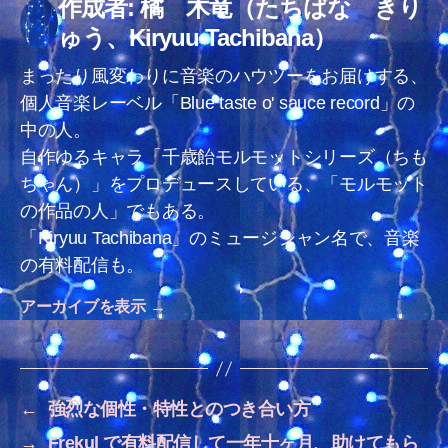
作成者: 橘 木竜（たちばな きり
ゅう、Kiryuu Tachibana）
まったり風変わりに音楽のハウツーをお届けする、
個人音楽レーベル「Blue taste o' sauce record」の
中の人。
自作ゆるキャラ「千歳飴モルモットシリーズ（ちも
ちゃん）」をプロデュースしている、「モルモット
の作品の人」でもある。
「Kiryuu Tachibana」のミュージシャン名で、音楽
の有料配信も。
アーカイブを表示
→
←
強烈な個性・特性とのつき合い方
→
Frekul で有料配信して一年十ヶ月、助けてもら