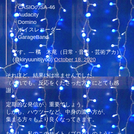
・CASIOのSA-46
・Audacity
・Domino
・ボイスレコーダー
・GarageBand
です。— 橘 木竜（日常・音楽・芸術アカ）
(@kiryuunitijyou)
October 18, 2020
それほど、結果には出ませんでした。
（それでも、反応をくださった方々にとても感
謝）
定期的な発信が、重要でしょう。
しかも、ハウツーなど、中身の濃い方が、
集まる方々もより良くなってきます。
ただし、私のこのサイト（ブログ）のように、